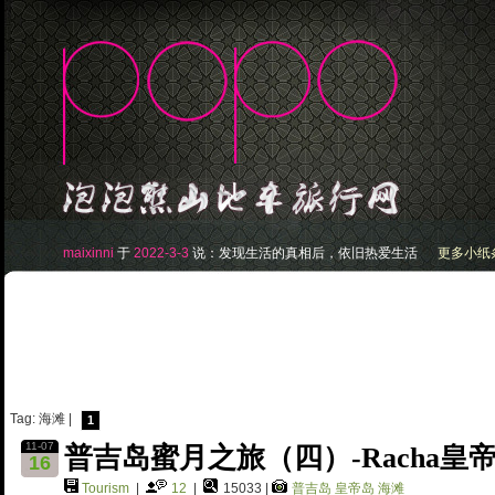
maixinni
于
2022-3-3
说：
发现生活的真相后，依旧热爱生活
更多小纸条.
Tag: 海滩 |
1
11-07
普吉岛蜜月之旅（四）-Racha皇
16
Tourism
|
12
|
15033 |
普吉岛
皇帝岛
海滩