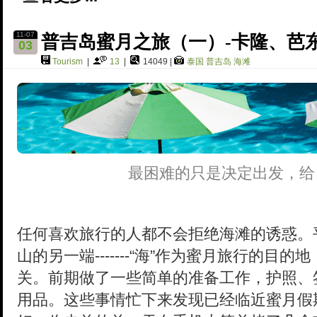
11-07
普吉岛蜜月之旅（一）-卡隆、芭
03
Tourism
|
13
|
14049 |
泰国
普吉岛
海滩
最困难的只是决定出发，给
任何喜欢旅行的人都不会拒绝海滩的诱惑。
山的另一端-------“海”作为蜜月旅行的
关。前期做了一些简单的准备工作，护照、
用品。这些事情忙下来发现已经临近蜜月假