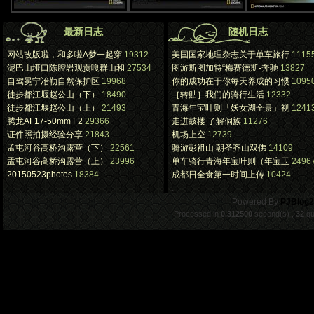
最新日志
随机日志
网站改版啦，和多啦A梦一起穿
19312
美国国家地理杂志关于单车旅行
1115
泥巴山垭口陈腔岩观贡嘎群山和
27534
图游斯图加特“梅赛德斯-奔驰
13827
自驾冕宁冶勒自然保护区
19968
你的成功在于你每天养成的习惯
1095
徒步都江堰赵公山（下）
18490
［转贴］我们的骑行生活
12332
徒步都江堰赵公山（上）
21493
青海年宝叶则「妖女湖全景」视
1241
腾龙AF17-50mm F2
29366
走进鼓楼 了解侗族
11276
证件照拍摄经验分享
21843
机场上空
12739
孟屯河谷高桥沟露营（下）
22561
骑游彭祖山 朝圣齐山双佛
14109
孟屯河谷高桥沟露营（上）
23996
单车骑行青海年宝叶则（年宝玉
2496
20150523photos
18384
成都日全食第一时间上传
10424
.
Powered By
PJBlog2
Processed in
0.312500
second(s) ,
32
qu