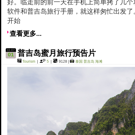
好。临走前的前一天在手机上简单拷了几个
软件和普吉岛旅行手册，就这样匆忙出发了
开始
查看更多...
11-07
普吉岛蜜月旅行预告片
01
Tourism
|
5
|
9128 |
泰国
普吉岛
海滩