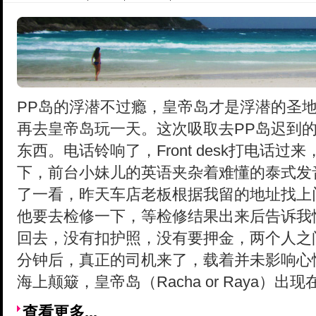
PP岛的浮潜不过瘾，皇帝岛才是浮潜的圣
再去皇帝岛玩一天。这次吸取去PP岛迟到
东西。电话铃响了，Front desk打电话
下，前台小妹儿的英语夹杂着难懂的泰式发
了一看，昨天车店老板根据我留的地址找上
他要去检修一下，等检修结果出来后告诉我
回去，没有扣护照，没有要押金，两个人之
分钟后，真正的司机来了，载着并未影响心
海上颠簸，皇帝岛（Racha or Raya）出
查看更多...