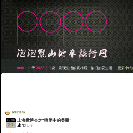
maixinni
于
2022-3-3
说：
发现生活的真相后，依旧热爱生活
更多小纸条.
Tourism
10-06
上海世博会之“喧闹中的美丽”
21
赵大宝