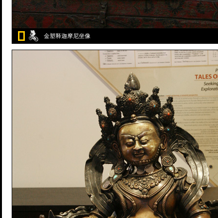
金塑释迦摩尼坐像