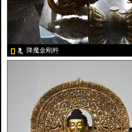
降魔金刚杵